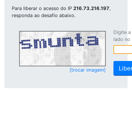
Para liberar o acesso
do IP
216.73.216.197
,
responda ao desafio abaixo.
Digite 
lado no
[trocar imagem]