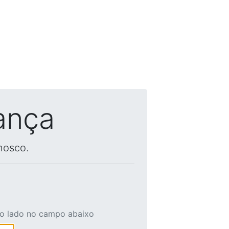
ança
nosco.
ao lado no campo abaixo