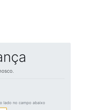
ança
nosco.
ao lado no campo abaixo