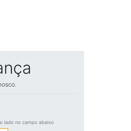
ança
nosco.
ao lado no campo abaixo