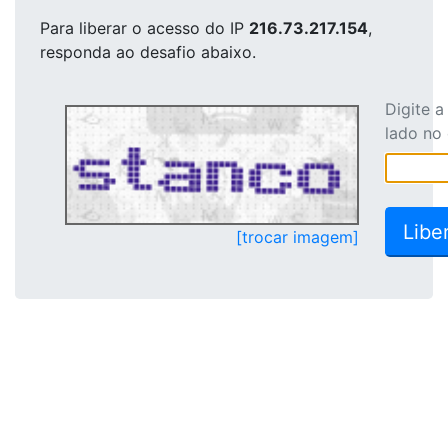
Para liberar o acesso
do IP
216.73.217.154
,
responda ao desafio abaixo.
Digite 
lado no
[trocar imagem]