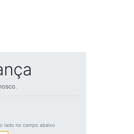
ança
nosco.
ao lado no campo abaixo