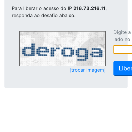
Para liberar o acesso
do IP
216.73.216.11
,
responda ao desafio abaixo.
Digite 
lado no
[trocar imagem]