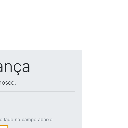
ança
nosco.
ao lado no campo abaixo