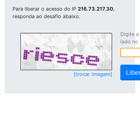
Para liberar o acesso
do IP
216.73.217.30
,
responda ao desafio abaixo.
Digite 
lado no
[trocar imagem]