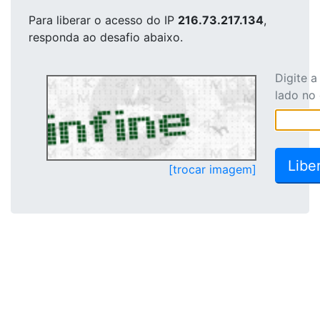
Para liberar o acesso
do IP
216.73.217.134
,
responda ao desafio abaixo.
Digite 
lado no
[trocar imagem]