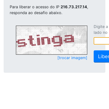
Para liberar o acesso
do IP
216.73.217.14
,
responda ao desafio abaixo.
Digite 
lado no
[trocar imagem]