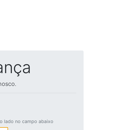
ança
nosco.
ao lado no campo abaixo