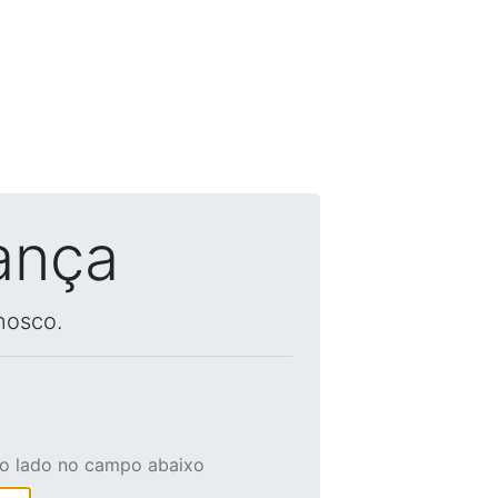
ança
nosco.
ao lado no campo abaixo