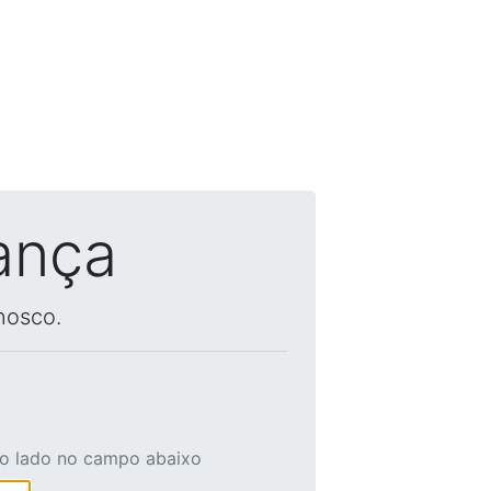
ança
nosco.
ao lado no campo abaixo