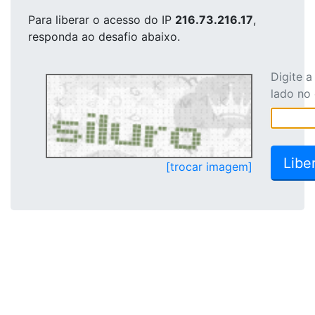
Para liberar o acesso
do IP
216.73.216.17
,
responda ao desafio abaixo.
Digite 
lado no
[trocar imagem]