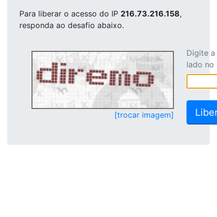
Para liberar o acesso
do IP
216.73.216.158
,
responda ao desafio abaixo.
Digite 
lado no
[trocar imagem]