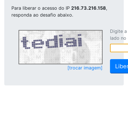
Para liberar o acesso
do IP
216.73.216.158
,
responda ao desafio abaixo.
Digite 
lado no
[trocar imagem]