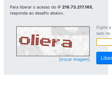
Para liberar o acesso
do IP
216.73.217.165
,
responda ao desafio abaixo.
Digite 
lado no
[trocar imagem]