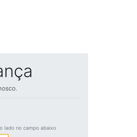
ança
nosco.
ao lado no campo abaixo