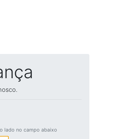
ança
nosco.
ao lado no campo abaixo