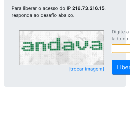
Para liberar o acesso
do IP
216.73.216.15
,
responda ao desafio abaixo.
Digite 
lado no
[trocar imagem]