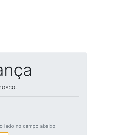
ança
nosco.
ao lado no campo abaixo